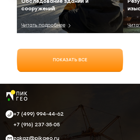
Обследование зданий и
Резу
сооружений
изы
Читать подробнее
Чита
ПОКАЗАТЬ ВСЕ
+7 (499) 994-44-62
‪+7 (916) 237‑35‑05‬
zakaz@pikgeo.ru