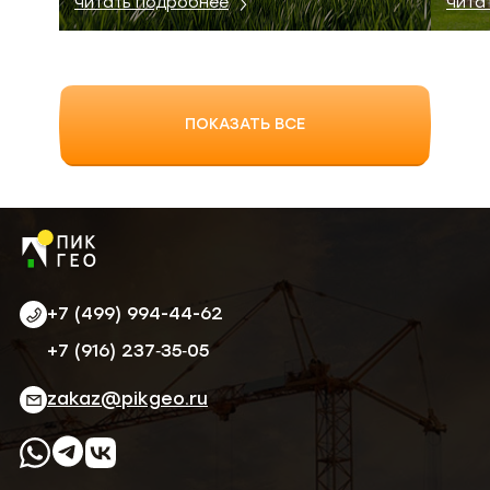
Читать подробнее
Чита
ПОКАЗАТЬ ВСЕ
+7 (499) 994-44-62
‪+7 (916) 237‑35‑05‬
zakaz@pikgeo.ru