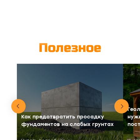
Полезное
Геол
Как предотвратить просадку
нуж
фундаментов на слабых грунтах
пос