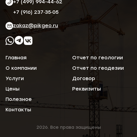
+7 (499) 994-44-62
‪+7 (916) 237‑35‑05‬
zakaz@pikgeo.ru
Главная
Отчет по геологии
О компании
Отчет по геодезии
Услуги
Договор
Цены
Реквизиты
Полезное
Контакты
2026. Все права защищены