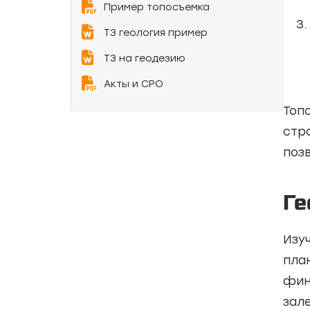
Пример топосъемка
ТЗ геология пример
ТЗ на геодезию
Акты и СРО
Топ
стр
поз
Ге
Изу
пла
фин
зал