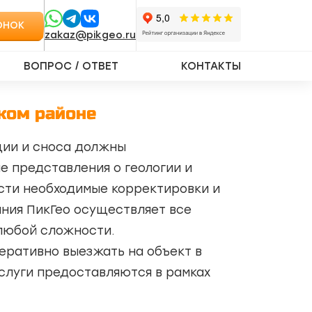
ОНОК
zakaz@pikgeo.ru
ВОПРОС / ОТВЕТ
КОНТАКТЫ
ком районе
ции и сноса должны
 представления о геологии и
ести необходимые корректировки и
ания ПикГео осуществляет все
 любой сложности.
еративно выезжать на объект в
слуги предоставляются в рамках