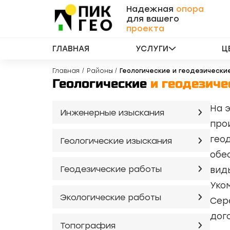
Надежная
опора
для вашего
проекта
ГЛАВНАЯ
УСЛУГИ
Ц
Главная
Районы
Геологические и геодезически
Геологические
и геодезиче
На 
Инженерные изыскания
про
гео
Геологические изыскания
обе
Геодезические работы
вид
Уко
Экологические работы
Сер
дог
Топография