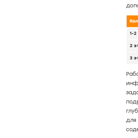
доп
Кол
1-2
2 э
3 
Раб
инф
зад
под
глу
для
сод