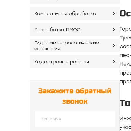
Ос
Камеральная обработка
Гор
Разработка ПМОС
Тул
Гидрометеорологические
рас
изыскания
пес
Кадастровые работы
Нек
про
про
Закажите обратный
звонок
То
Инж
уча