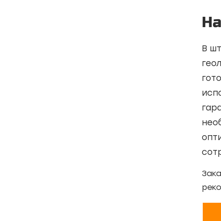
На
В ш
гео
гот
исп
гар
нео
опт
сот
Зака
реко