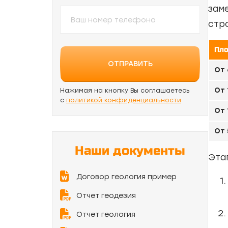
зам
стр
Пло
ОТПРАВИТЬ
От 
От 
Нажимая на кнопку Вы соглашаетесь
с
политикой конфиденциальности
От 
От 
Наши документы
Эта
Договор геология пример
Отчет геодезия
Отчет геология