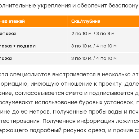
олнительные укрепления и обеспечит безопасну
-во этажей
Скв./глубина
 этажа
2 по 10 м. / 3 по 8 м.
тажа + подвал
3 по 10 м. / 4 по 10 м.
этажа
3 по 10 м. / 4 по 10 м.
ота специалистов выстраивается в несколько э
ормацию, имеющую отношение к проекту. Далее
ание, согласовывается смета и подписывается д
разумевают использование буровых установок, 
бине до 50 метров. Полученные пробы воды и по
 тестирования. Полученная информация ложится 
ержащего подробный рисунок среза, и прочие с