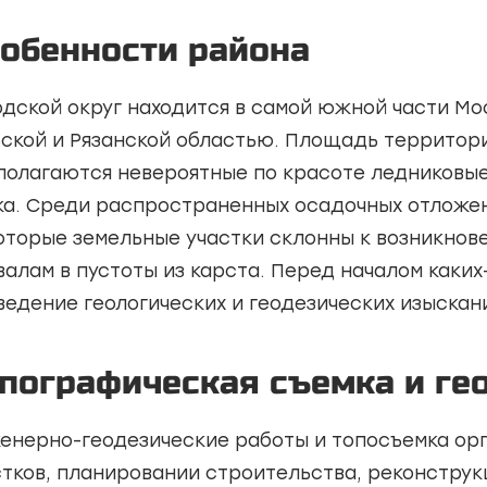
обенности района
одской округ находится в самой южной части Мос
ьской и Рязанской областью. Площадь территории
полагаются невероятные по красоте ледниковые 
ка. Среди распространенных осадочных отложен
оторые земельные участки склонны к возникнов
валам в пустоты из карста. Перед началом каки
ведение геологических и геодезических изыскан
пографическая съемка и ге
енерно-геодезические работы и топосъемка орг
стков, планировании строительства, реконструк