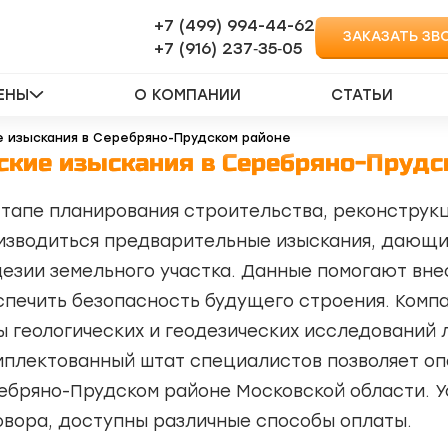
+7 (499) 994-44-62
ЗАКАЗАТЬ ЗВ
‪+7 (916) 237‑35‑05‬
ЕНЫ
О КОМПАНИИ
СТАТЬИ
е изыскания в Серебряно-Прудском районе
ские изыскания в Серебряно-Прудс
этапе планирования строительства, реконструк
изводиться предварительные изыскания, дающие
дезии земельного участка. Данные помогают вн
спечить безопасность будущего строения. Комп
ы геологических и геодезических исследований
мплектованный штат специалистов позволяет оп
ебряно-Прудском районе Московской области. У
овора, доступны различные способы оплаты.